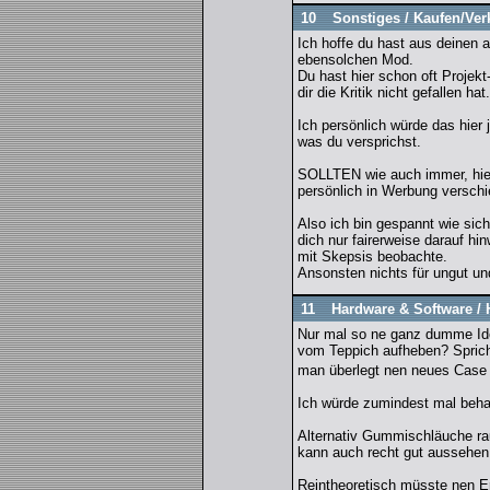
10
Sonstiges
/
Kaufen/Ver
Ich hoffe du hast aus deinen a
ebensolchen Mod.
Du hast hier schon oft Projek
dir die Kritik nicht gefallen hat.
Ich persönlich würde das hier 
was du versprichst.
SOLLTEN wie auch immer, hier 
persönlich in Werbung verschi
Also ich bin gespannt wie sich
dich nur fairerweise darauf hi
mit Skepsis beobachte.
Ansonsten nichts für ungut un
11
Hardware & Software
/
Nur mal so ne ganz dumme Idee
vom Teppich aufheben? Sprich
man überlegt nen neues Case
Ich würde zumindest mal beha
Alternativ Gummischläuche ra
kann auch recht gut aussehen 
Reintheoretisch müsste nen Er