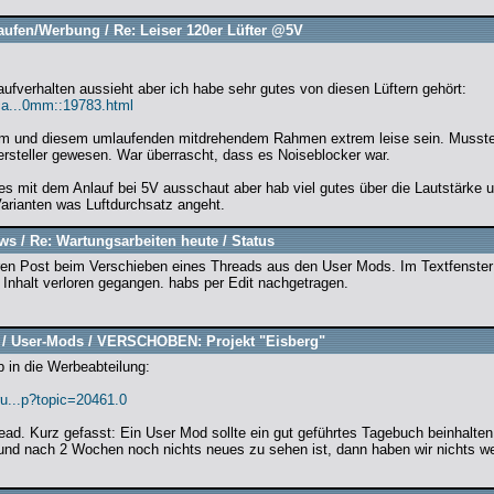
aufen/Werbung
/
Re: Leiser 120er Lüfter @5V
aufverhalten aussieht aber ich habe sehr gutes von diesen Lüftern gehört:
ca...0mm::19783.html
orm und diesem umlaufenden mitdrehendem Rahmen extrem leise sein. Musste
rsteller gewesen. War überrascht, dass es Noiseblocker war.
s mit dem Anlauf bei 5V ausschaut aber hab viel gutes über die Lautstärke u
arianten was Luftdurchsatz angeht.
ws
/
Re: Wartungsarbeiten heute / Status
eren Post beim Verschieben eines Threads aus den User Mods. Im Textfenster
 Inhalt verloren gegangen. habs per Edit nachgetragen.
/
User-Mods
/
VERSCHOBEN: Projekt "Eisberg"
b in die Werbeabteilung:
u...p?topic=20461.0
ead. Kurz gefasst: Ein User Mod sollte ein gut geführtes Tagebuch beinhalte
und nach 2 Wochen noch nichts neues zu sehen ist, dann haben wir nichts wei