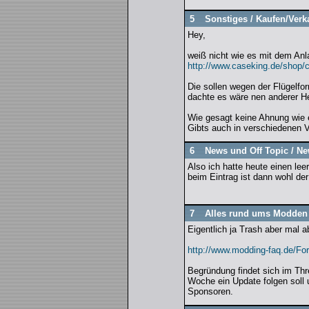
5
Sonstiges
/
Kaufen/Verk
Hey,
weiß nicht wie es mit dem Anl
http://www.caseking.de/shop/
Die sollen wegen der Flügelf
dachte es wäre nen anderer He
Wie gesagt keine Ahnung wie e
Gibts auch in verschiedenen V
6
News und Off Topic
/
Ne
Also ich hatte heute einen le
beim Eintrag ist dann wohl der
7
Alles rund ums Modden
Eigentlich ja Trash aber mal a
http://www.modding-faq.de/For
Begründung findet sich im Thr
Woche ein Update folgen soll 
Sponsoren.