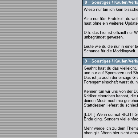
8
Sonstiges
/
Kaufen/Verk
Wieso nur bin ich kein bissche
Also nur fürs Protokoll, du w
hast ohne ein weiteres Update
D.h. das hier ist offiziell n
unbegründet gewesen.
Leute wie du die nur in einer 
Schande für die Moddingwelt.
9
Sonstiges
/
Kaufen/Verk
Geahnt hast du das vielleicht,
und nur auf Sponsoren und Sho
Das ist ja auch der einzige Gr
Forengemeinschaft warst du n
Kennen tun wir uns von der DC
Kritiker einordnen kannst, di
deinen Mods noch nie gesehen
Stattdessen lieferst du schlec
[EDIT]:Wenn du mal RICHTIG n
Ende ging. Sondern viel einfa
Mehr werde ich zu dem Thema 
oben gilt. Wenn hier nicht ern