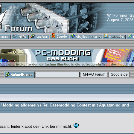
Willkommen
Ga
August 7, 2026
/
Modding allgemein
/
Re: Casemodding Contest mit Aquatuning und
sant, leider klappt dein Link bei mir nicht.