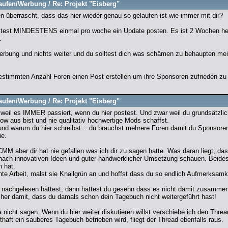
aufen/Werbung
/
Re: Projekt "Eisberg"
n überrascht, dass das hier wieder genau so gelaufen ist wie immer mit dir?
olltest MINDESTENS einmal pro woche ein Update posten. Es ist 2 Wochen her,
.
ur Werbung und nichts weiter und du solltest dich was schämen zu behaupten m
bestimmten Anzahl Foren einen Post erstellen um ihre Sponsoren zufrieden zu 
aufen/Werbung
/
Re: Projekt "Eisberg"
 weil es IMMER passiert, wenn du hier postest. Und zwar weil du grundsätzlich
w aus bist und nie qualitativ hochwertige Mods schaffst.
und warum du hier schreibst... du brauchst mehrere Foren damit du Sponsoren 
ie.
MM aber dir hat nie gefallen was ich dir zu sagen hatte. Was daran liegt, da
e nach innovativen Ideen und guter handwerklicher Umsetzung schauen. Beides
 hat.
hte Arbeit, malst sie Knallgrün an und hoffst dass du so endlich Aufmerksamke
achgelesen hättest, dann hättest du gesehn dass es nicht damit zusammenh
cher damit, dass du damals schon dein Tagebuch nicht weitergeführt hast!
nicht sagen. Wenn du hier weiter diskutieren willst verschiebe ich den Thr
sthaft ein sauberes Tagebuch betrieben wird, fliegt der Thread ebenfalls raus.