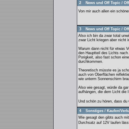
2
News und Off Topic
/
Of
Von mir auch allen ein schön
3
News und Off Topic
/
Of
Also ich bin da zwar total un
zwar Licht kriegen aber nicht 
Warum dann nicht für etwas V
den Hauptteil des Lichts nach 
Porigkeit, also fast schon ei
durchkommen.
Theoretisch müsste es ja scho
auch von Oberflächen reflektie
wie unterm Sonnenschirm brau
Also wie gesagt, würde da gar
aufhängen, die dem Licht die 
Und schön zu hören, dass du 
4
Sonstiges
/
Kaufen/Verk
Wie gesagt den gibts auch mi
Durchsatz auf 12V laufen läss