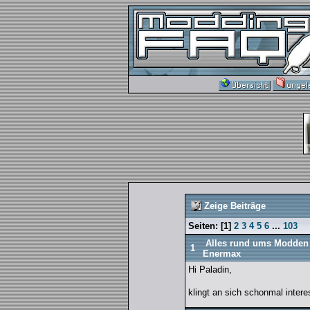
Zeige Beiträge
Seiten:
[
1
]
2
3
4
5
6
...
103
Alles rund ums Modden
1
Enermax
Hi Paladin,
klingt an sich schonmal interes