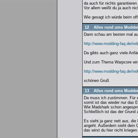
da auch für nichts garantieren.
Vor allem weißt du ja auch ni
Wie gesagt ich würde beim of
12
Alles rund ums Modde
Dann schau am besten mal auf
http://www.modding-faq.de/in
Da gibts auch ganz viele Anfän
Und zum Thema Warpcore wirs
http://www.modding-faq.de/in
schönen Gruß
13
Alles rund ums Modde
Da muss ich zustimmen. Für ei
somit ist das wieder nur das 
Wie Madshark schon angespro
Schließlich ist das der Grund 
Es sieht ja ganz nett aus, d
angeht. Außerdem sieht dein Q
das wirst du hier nicht kriege