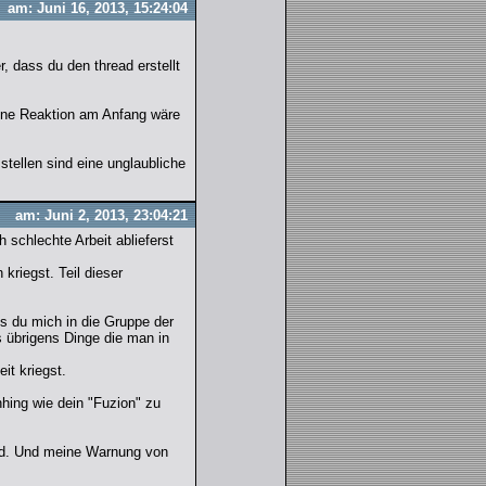
am: Juni 16, 2013, 15:24:04
 dass du den thread erstellt
eine Reaktion am Anfang wäre
stellen sind eine unglaubliche
am: Juni 2, 2013, 23:04:21
 schlechte Arbeit ablieferst
kriegst. Teil dieser
ss du mich in die Gruppe der
 übrigens Dinge die man in
it kriegst.
ing wie dein "Fuzion" zu
ead. Und meine Warnung von