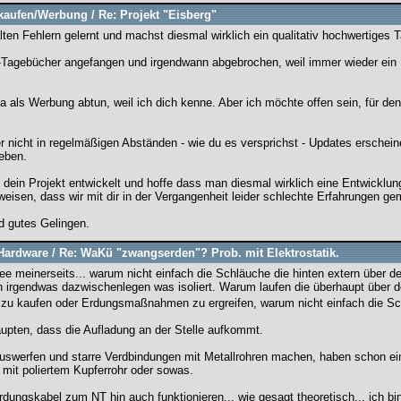
kaufen/Werbung
/
Re: Projekt "Eisberg"
lten Fehlern gelernt und machst diesmal wirklich ein qualitativ hochwertiges
t-Tagebücher angefangen und irgendwann abgebrochen, weil immer wieder ein 
ja als Werbung abtun, weil ich dich kenne. Aber ich möchte offen sein, für den
nicht in regelmäßigen Abständen - wie du es versprichst - Updates erschei
eben.
 dein Projekt entwickelt und hoffe dass man diesmal wirklich eine Entwicklung
nweisen, dass wir mit dir in der Vergangenheit leider schlechte Erfahrungen g
d gutes Gelingen.
Hardware
/
Re: WaKü "zwangserden"? Prob. mit Elektrostatik.
 meinerseits... warum nicht einfach die Schläuche die hinten extern über de
 irgendwas dazwischenlegen was isoliert. Warum laufen die überhaupt über d
 zu kaufen oder Erdungsmaßnahmen zu ergreifen, warum nicht einfach die 
upten, dass die Aufladung an der Stelle aufkommt.
uswerfen und starre Verdbindungen mit Metallrohren machen, haben schon 
mit poliertem Kupferrohr oder sowas.
dungskabel zum NT hin auch funktionieren... wie gesagt theoretisch... ich bi