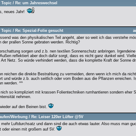
f Topic
/
Re: um Jahreswechsel
es, neues Jahr!
f Topic
/
Re: Spezial-Folie gesucht
a
wissend was den physikalischen Teil angeht, aber so weit ich das verstehe mö
in der prallen Sonne gebraten werden. Richtig?
erschattung sorgen und z.b. nen textilen Sonnenschutz anbringen. Irgendein
Außen reflektiert aber doch dafür sorgt, dass es nicht ganz dunkel wird. Viell
ne Art Netz. So würde verhindert werden, dass die komplette Kraft der Sonne d
n reichen die direkte Bestrahlung zu vermeiden, denn wenn ich mich da nicht 
rt und würde z.b. auch seitlich oder vom Boden aus die Pflanzen erreichen. Is
n werden. ^^
 nich so kompliziert mit krassen Folientechniken rumhantieren sondern eher S
Intensität nehmen.
wieder auf den Beinen bist.
aufen/Werbung
/
Re: Leiser 120er Lüfter @5V
t mehr Luftdurchsatz und dann sind die auch etwas lauter. Also muss man gu
t oder einen mit großem auf 5V.