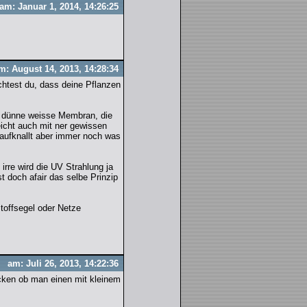
am: Januar 1, 2014, 14:26:25
m: August 14, 2013, 14:28:34
chtest du, dass deine Pflanzen
e dünne weisse Membran, die
eicht auch mit ner gewissen
raufknallt aber immer noch was
irre wird die UV Strahlung ja
t doch afair das selbe Prinzip
toffsegel oder Netze
am: Juli 26, 2013, 14:22:36
cken ob man einen mit kleinem