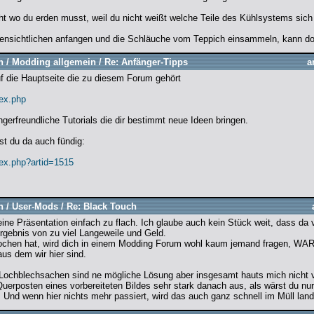
cht wo du erden musst, weil du nicht weißt welche Teile des Kühlsystems sich
fensichtlichen anfangen und die Schläuche vom Teppich einsammeln, kann do
n
/
Modding allgemein
/
Re: Anfänger-Tipps
a
 die Hauptseite die zu diesem Forum gehört
dex.php
gerfreundliche Tutorials die dir bestimmt neue Ideen bringen.
t du da auch fündig:
dex.php?artid=1515
n
/
User-Mods
/
Re: Black Touch
ne Präsentation einfach zu flach. Ich glaube auch kein Stück weit, dass da v
Ergebnis von zu viel Langeweile und Geld.
chen hat, wird dich in einem Modding Forum wohl kaum jemand fragen, WAR
aus dem wir hier sind.
ie Lochblechsachen sind ne mögliche Lösung aber insgesamt hauts mich nicht
uerposten eines vorbereiteten Bildes sehr stark danach aus, als wärst du nu
n. Und wenn hier nichts mehr passiert, wird das auch ganz schnell im Müll lan