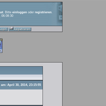
st
. Bitte
einloggen
oder
registrieren
.
, 06:08:30
am: April 30, 2014, 23:15:55