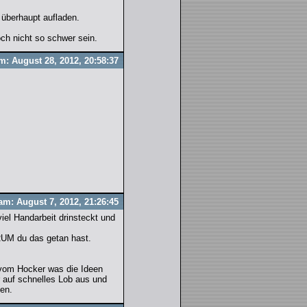
 überhaupt aufladen.
ch nicht so schwer sein.
m: August 28, 2012, 20:58:37
am: August 7, 2012, 21:26:45
iel Handarbeit drinsteckt und
UM du das getan hast.
 vom Hocker was die Ideen
r auf schnelles Lob aus und
den.