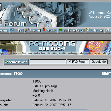
Willkommen
Ga
August 9, 2026
ername: T1000
Bild/T
T1000
2 (0.000 pro Tag)
Modding-Noob
+0/-0
rungsdatum:
Februar 11, 2007, 15:47:13
esuch:
Februar 22, 2007, 06:51:17