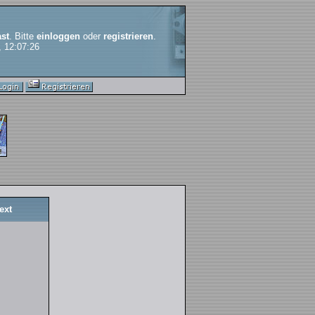
st
. Bitte
einloggen
oder
registrieren
.
, 12:07:26
ext