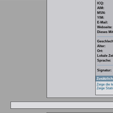
ICQ:
AIM:
MSN:
YIM:
E-Mail:
Webseite:
Dieses Mit
Geschlech
Alter:
Ort:
Lokale Zei
Sprache:
Signatur:
Zusätzlich
Zeige die l
Zeige Stati