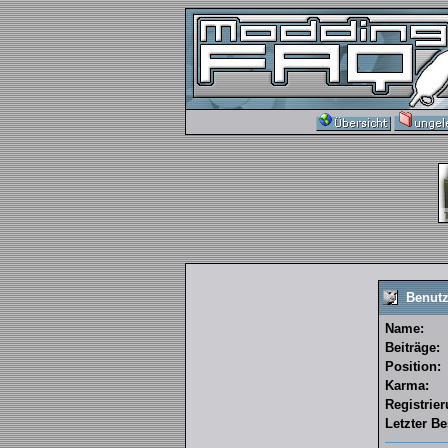
Benutz
Name:
Beiträge:
Position:
Karma:
Registrie
Letzter B