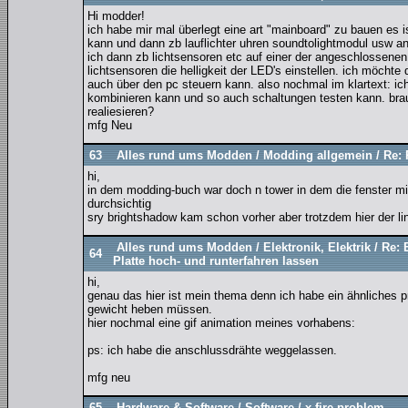
Hi modder!
ich habe mir mal überlegt eine art "mainboard" zu bauen es i
kann und dann zb lauflichter uhren soundtolightmodul usw a
ich dann zb lichtsensoren etc auf einer der angeschlossene
lichtsensoren die helligkeit der LED's einstellen. ich möch
auch über den pc steuern kann. also nochmal im klartext: ic
kombinieren kann und so auch schaltungen testen kann. brau
realiesieren?
mfg Neu
63
Alles rund ums Modden
/
Modding allgemein
/
Re: 
hi,
in dem modding-buch war doch n tower in dem die fenster mi
durchsichtig
sry brightshadow kam schon vorher aber trotzdem hier der lin
Alles rund ums Modden
/
Elektronik, Elektrik
/
Re: 
64
Platte hoch- und runterfahren lassen
hi,
genau das hier ist mein thema denn ich habe ein ähnliches pr
gewicht heben müssen.
hier nochmal eine gif animation meines vorhabens:
ps: ich habe die anschlussdrähte weggelassen.
mfg neu
65
Hardware & Software
/
Software
/
x-fire problem.