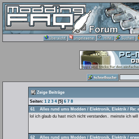
Zeige Beiträge
Seiten:
1
2
3
4
[
5
]
6
7
8
61
Alles rund ums Modden
/
Elektronik, Elektrik
/
Re: 
lol ich glaub du hast mich nicht verstanden.. meinste ich wil
62
Alles rund ums Modden
/
Elektronik, Elektrik
/
erwe