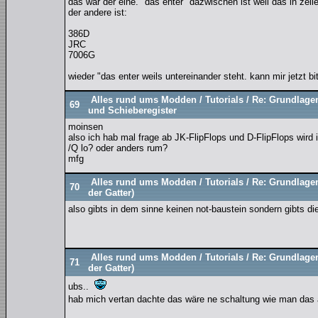
das war der eine. "das enter" dazwischen ist weil das in zeil
der andere ist:
386D
JRC
7006G
wieder "das enter weils untereinander steht. kann mir jetzt b
Alles rund ums Modden
/
Tutorials
/
Re: Grundlagen 
69
und Schieberegister
moinsen
also ich hab mal frage ab JK-FlipFlops und D-FlipFlops wird in
/Q lo? oder anders rum?
mfg
Alles rund ums Modden
/
Tutorials
/
Re: Grundlagen
70
der Gatter)
also gibts in dem sinne keinen not-baustein sondern gibts die
Alles rund ums Modden
/
Tutorials
/
Re: Grundlagen
71
der Gatter)
ubs..
hab mich vertan dachte das wäre ne schaltung wie man da