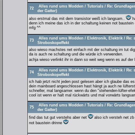
Alles rund ums Modden
/
Tutorials
/
Re: Grundlagen
72
der Gatter)
also erstmal das mit dem transistor weiß ich langsam..
ha
denn ich meine das ich in der schaltung keinen not baustein
mfg ^^
Alles rund ums Modden
/
Elektronik, Elektrik
/
Re: s
73
Stroboskopeffekt
also wieso machstes net einfach mit der schaltung im tut dig
da is auch ne schaltung und die würde ich verwenden.
achja wieso verlinkt ihr in dann so weit weg wenn es auf der
Alles rund ums Modden
/
Elektronik, Elektrik
/
Re: s
74
Stroboskopeffekt
ich hab jetzt nicht jeden post gelesen aber ich glaube das es
dein mainboard angeschlossen hast hängt ja auch ne lüfterst
schneller, mal langsamer. wenn du den "stehenden-lüfter-efekt
cool ist wenn er halt mal rückwärts und mal vorwärts langsam
Alles rund ums Modden
/
Tutorials
/
Re: Grundlagen
75
der Gatter)
find das tut gut verstehs aber net
also ich versteh net zb 
not baustein drinne