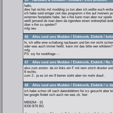
hallo,
dies hat nichts mit modding zu tun aber ich wollte euch einf
ich habe seid einiger zeit das programm x-fire auf meinem pc 
externen festplatte habe. bei x-fire kann man aber nur spiele
weiß jemand ob man dann da irgendwo einen ordnerpfad änder
über x-fire zu spielen?
mfg neu
66
Alles rund ums Modden
/
Elektronik, Elektrik
/
koh
hi, ich wllte eine schaltung nacbauen und bin mir nicht sic
oder was auch immer heißt. kann mir das bitte wer erklären?
mfg
PS: sry for noobfrage -.-
67
Alles rund ums Modden
/
Elektronik, Elektrik
/
Re: 
also zum ersten: da ist links ein F mit nem strich drunter und
8 rechts.
zum 2.: ja es ist ein 8 beiner steht aber nix mehr drauf..
68
Alles rund ums Modden
/
Elektronik, Elektrik
/
ic d
ich habe schon oft nach datenblättern für ics gesucht aber bi
bei google findet sich auch nie was zb. hier:
MB8264 - 15
8330 B76 BG