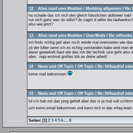
12
Alles rund ums Modden
/
Modding allgemein
/
Re: 
ha schade das ich nich den gleich hässlichen alditower hab! 
nur nich ganz was du willst? du sagst d willst die laufwerks
also wie jetzt?
13
Alles rund ums Modden
/
User-Mods
/
Re: edhonko 
ich finds richtig geil aber mcih würde mal inressieren wie da
zb der lüfter wenn ich es richtig verstanden habe wird man 
daran gewerkelt hast wie das mit der technik usw geht also
aber.. naja erstmal großes lob an deine arbeit!
14
News und Off Topic
/
Off Topic
/
Re: Hilfeaufruf oder
keine mail bekommen
15
News und Off Topic
/
Off Topic
/
Re: Hilfeaufruf oder
lol ich hab mir das prog geholt aber das is ja mal voll schli
uch keine email bekommen und kann nich in das mfaq team.
Seiten:
[
1
]
2
3
4
5
6
...
8