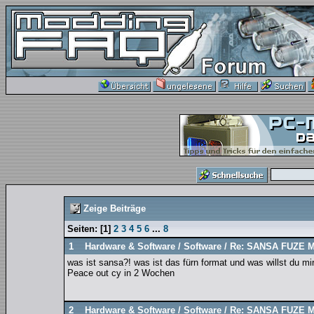
Zeige Beiträge
Seiten:
[
1
]
2
3
4
5
6
...
8
1
Hardware & Software
/
Software
/
Re: SANSA FUZE M
was ist sansa?! was ist das fürn format und was willst du m
Peace out cy in 2 Wochen
2
Hardware & Software
/
Software
/
Re: SANSA FUZE M