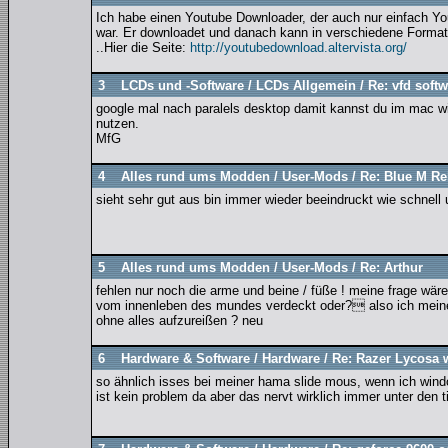
Ich habe einen Youtube Downloader, der auch nur einfach You
war. Er downloadet und danach kann in verschiedene Formate
..Hier die Seite:
http://youtubedownload.altervista.org/
3
LCDs und -Software
/
LCDs Allgemein
/
Re: vfd softw
google mal nach paralels desktop damit kannst du im mac w
nutzen.
MfG
4
Alles rund ums Modden
/
User-Mods
/
Re: Blue M Re
sieht sehr gut aus bin immer wieder beeindruckt wie schnell 
5
Alles rund ums Modden
/
User-Mods
/
Re: Arthur
fehlen nur noch die arme und beine / füße ! meine frage wäre
vom innenleben des mundes verdeckt oder? also ich meine d
ohne alles aufzureißen ? neu
6
Hardware & Software
/
Hardware
/
Re: Razer Lycosa wi
so ähnlich isses bei meiner hama slide mous, wenn ich windows
ist kein problem da aber das nervt wirklich immer unter den 