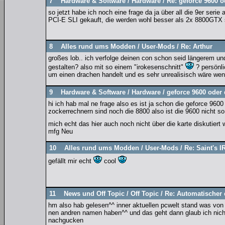
7
Hardware & Software
/
Hardware
/
Re: geforce 9600 
so jetzt habe ich noch eine frage da ja über all die 9er se
PCI-E SLI gekauft, die werden wohl besser als 2x 8800GTX 
8
Alles rund ums Modden
/
User-Mods
/
Re: Arthur
großes lob.. ich verfolge deinen con schon seid längerem u
gestalten? also mit so einem "irokesenschnitt"
? persönli
um einen drachen handelt und es sehr unrealisisch wäre wenn
9
Hardware & Software
/
Hardware
/
geforce 9600 oder
hi ich hab mal ne frage also es ist ja schon die geforce 960
zockerrechnern sind noch die 8800 also ist die 9600 nicht so
mich echt das hier auch noch nicht über die karte diskutiert
mfg Neu
10
Alles rund ums Modden
/
User-Mods
/
Re: Saint's 
gefällt mir echt
cool
11
News und Off Topic
/
Off Topic
/
Re: Automatischer 
hm also hab gelesen^^ inner aktuellen pcwelt stand was von
nen andren namen haben^^ und das geht dann glaub ich nich 
nachgucken