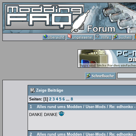
Zeige Beiträge
Seiten:
[
1
]
2
3
4
5
6
...
8
1
Alles rund ums Modden
/
User-Mods
/
Re: edhonko -
DANKE DANKE
2
Alles rund ums Modden
/
User-Mods
/
Re: edhonko -