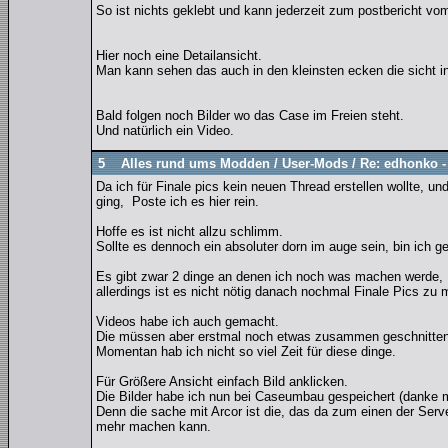
So ist nichts geklebt und kann jederzeit zum postbericht
Hier noch eine Detailansicht.
Man kann sehen das auch in den kleinsten ecken die sicht in
Bald folgen noch Bilder wo das Case im Freien steht.
Und natürlich ein Video.
5
Alles rund ums Modden
/
User-Mods
/
Re: edhonko -
Da ich für Finale pics kein neuen Thread erstellen wollte, u
ging, Poste ich es hier rein.
Hoffe es ist nicht allzu schlimm.
Sollte es dennoch ein absoluter dorn im auge sein, bin ich 
Es gibt zwar 2 dinge an denen ich noch was machen werde,
allerdings ist es nicht nötig danach nochmal Finale Pics zu
Videos habe ich auch gemacht.
Die müssen aber erstmal noch etwas zusammen geschnitten
Momentan hab ich nicht so viel Zeit für diese dinge.
Für Größere Ansicht einfach Bild anklicken.
Die Bilder habe ich nun bei Caseumbau gespeichert (danke 
Denn die sache mit Arcor ist die, das da zum einen der Serve
mehr machen kann.