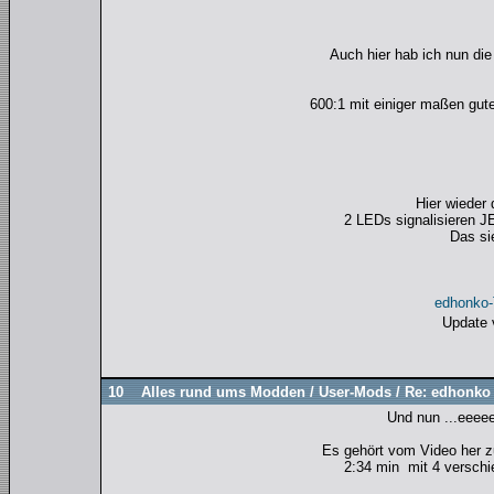
Auch hier hab ich nun d
600:1 mit einiger maßen gute
Hier wieder 
2 LEDs signalisieren J
Das si
edhonko
Update
10
Alles rund ums Modden
/
User-Mods
/
Re: edhonko 
Und nun ...eeeee
Es gehört vom Video her 
2:34 min mit 4 versch