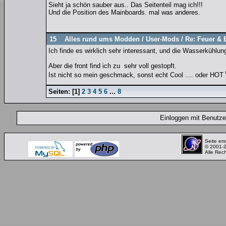
Sieht ja schön sauber aus.. Das Seitenteil mag ich!!!
Und die Position des Mainboards. mal was anderes.
15
Alles rund ums Modden
/
User-Mods
/
Re: Feuer & 
Ich finde es wirklich sehr interessant, und die Wasserkühlung
Aber die front find ich zu sehr voll gestopft.
Ist nicht so mein geschmack, sonst echt Cool .... oder HOT
Seiten:
[
1
]
2
3
4
5
6
...
8
Einloggen mit Benut
Seite ers
© 2001-
Alle Rec