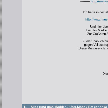
----------
http://www.m
Ich hatte in der 
http://www.haus
Und hier übe
Für das Mädler
Zur Größeren 
Zuerst, hab ich d
gegen Vollauszu
Diese Montiere ich 
Die
11
Alles rund ums Modden
/
User-Mods
/
Re: edhonko 