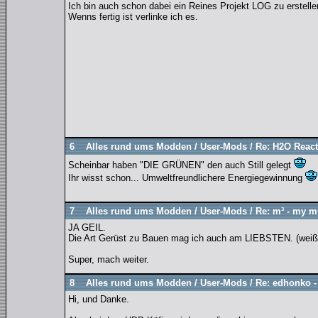
Ich bin auch schon dabei ein Reines Projekt LOG zu erstelle
Wenns fertig ist verlinke ich es.
6
Alles rund ums Modden
/
User-Mods
/
Re: H2O React
Scheinbar haben "DIE GRÜNEN" den auch Still gelegt
Ihr wisst schon... Umweltfreundlichere Energiegewinnung
7
Alles rund ums Modden
/
User-Mods
/
Re: m³ - my m
JA GEIL.
Die Art Gerüst zu Bauen mag ich auch am LIEBSTEN. (weiß ja
Super, mach weiter.
8
Alles rund ums Modden
/
User-Mods
/
Re: edhonko -
Hi, und Danke.