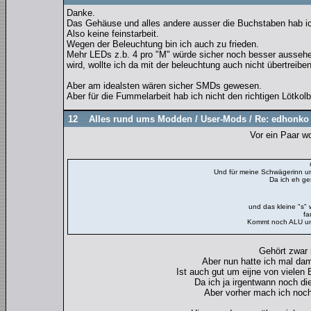
Danke.
Das Gehäuse und alles andere ausser die Buchstaben hab ic
Also keine feinstarbeit.
Wegen der Beleuchtung bin ich auch zu frieden.
Mehr LEDs z.b. 4 pro "M" würde sicher noch besser aussehe
wird, wollte ich da mit der beleuchtung auch nicht übertreiben
Aber am idealsten wären sicher SMDs gewesen.
Aber für die Fummelarbeit hab ich nicht den richtigen Lötkolb
12
Alles rund ums Modden
/
User-Mods
/
Re: edhonko 
Vor ein Paar wo
Und für meine Schwägerinn un
Da ich eh ge
und das kleine "s
fa
Kommt noch ALU und 
Gehört zwar 
Aber nun hatte ich mal dam
Ist auch gut um eijne von viele
Da ich ja irgentwann noch d
Aber vorher mach ich noc