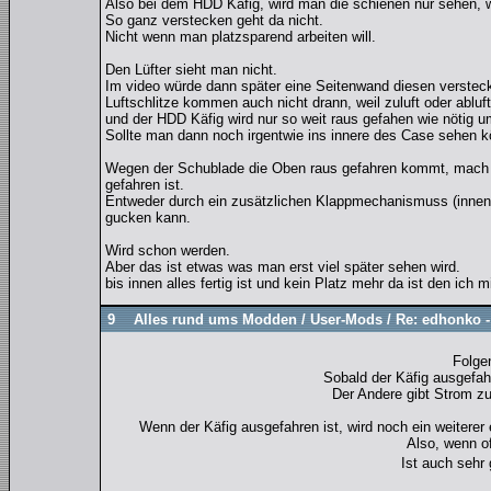
Also bei dem HDD Käfig, wird man die schienen nur sehen, 
So ganz verstecken geht da nicht.
Nicht wenn man platzsparend arbeiten will.
Den Lüfter sieht man nicht.
Im video würde dann später eine Seitenwand diesen verstec
Luftschlitze kommen auch nicht drann, weil zuluft oder abluf
und der HDD Käfig wird nur so weit raus gefahen wie nötig 
Sollte man dann noch irgentwie ins innere des Case sehen
Wegen der Schublade die Oben raus gefahren kommt, mach ic
gefahren ist.
Entweder durch ein zusätzlichen Klappmechanismuss (innen) o
gucken kann.
Wird schon werden.
Aber das ist etwas was man erst viel später sehen wird.
bis innen alles fertig ist und kein Platz mehr da ist den ich
9
Alles rund ums Modden
/
User-Mods
/
Re: edhonko -
Folgen
Sobald der Käfig ausgefahr
Der Andere gibt Strom z
Wenn der Käfig ausgefahren ist, wird noch ein weiterer
Also, wenn o
Ist auch sehr