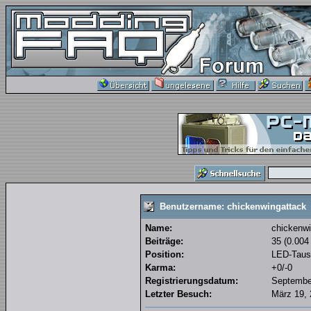
Benutzername: chickenwingattack
Name:
chickenwi
Beiträge:
35 (0.004
Position:
LED-Taus
Karma:
+0/-0
Registrierungsdatum:
September
Letzter Besuch:
März 19, 