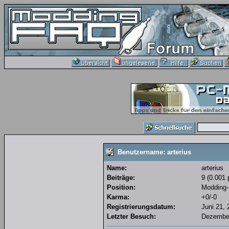
Benutzername: arterius
Name:
arterius
Beiträge:
9 (0.001 
Position:
Modding
Karma:
+0/-0
Registrierungsdatum:
Juni 21, 
Letzter Besuch:
Dezember