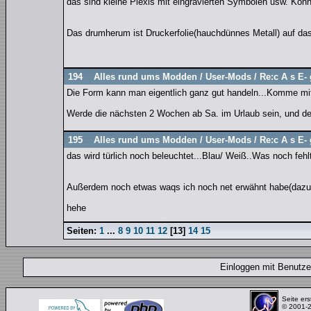
das sind kleine Plexis mit eingravierten Symbolen usw. Könnt
Das drumherum ist Druckerfolie(hauchdünnes Metall) auf das
194
Alles rund ums Modden
/
User-Mods
/
Re:c A s E- 
Die Form kann man eigentlich ganz gut handeln...Komme mit
Werde die nächsten 2 Wochen ab Sa. im Urlaub sein, und de
195
Alles rund ums Modden
/
User-Mods
/
Re:c A s E- 
das wird türlich noch beleuchtet...Blau/ Weiß..Was noch fehl
Außerdem noch etwas waqs ich noch net erwähnt habe(dazu 
hehe
Seiten:
1
...
8
9
10
11
12
[
13
]
14
15
Einloggen mit Benut
Seite ers
© 2001-