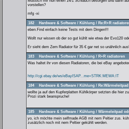
Mussich mir nun einen 14/1 Schlauch besorgen und dann auf
vorstellen?
mfg -xi
182
Hardware & Software
/
Kühlung
/
Re:R+R radiatore
eben.Find einfach keine Tests mit dem Dingen!!!
Wollt nur wissen ob der so gut kühlt wie etwa der Evo120 o
Er sieht dem Zern Radiator für 35 € gar net so unähnlich aus!
183
Hardware & Software
/
Kühlung
/
R+R radiatoren
Was haltet ihr von diesen Radiatoren, die bei eBay angebot
http://cgi.ebay.de/ws/eBayISAP...me=STRK:MEWA:IT
184
Hardware & Software
/
Kühlung
/
Re:Wärmeleitpad 
wollte ja auf den Kupferplatten Kühlkörper setzten die hier 
Prozi stark beanspruche!
185
Hardware & Software
/
Kühlung
/
Wärmeleitpad ode
yo, ich möchte mein selfmade AGB mit nem Peltier zus. kühle
zusätzlich noch mit nem Peltier gekühlt werden.