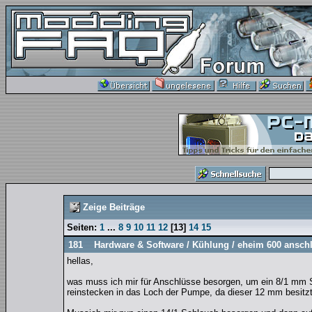
Zeige Beiträge
Seiten:
1
...
8
9
10
11
12
[
13
]
14
15
181
Hardware & Software
/
Kühlung
/
eheim 600 ansch
hellas,
was muss ich mir für Anschlüsse besorgen, um ein 8/1 mm 
reinstecken in das Loch der Pumpe, da dieser 12 mm besitzt