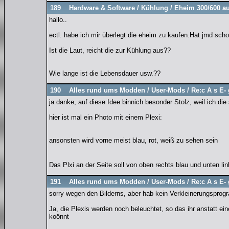
189
Hardware & Software
/
Kühlung
/
Eheim 300/600 a
hallo..
ectl. habe ich mir überlegt die eheim zu kaufen.Hat jmd sc
Ist die Laut, reicht die zur Kühlung aus??
Wie lange ist die Lebensdauer usw.??
190
Alles rund ums Modden
/
User-Mods
/
Re:c A s E- 
ja danke, auf diese Idee binnich besonder Stolz, weil ich di
hier ist mal ein Photo mit einem Plexi:
ansonsten wird vorne meist blau, rot, weiß zu sehen sein
Das Plxi an der Seite soll von oben rechts blau und unten l
191
Alles rund ums Modden
/
User-Mods
/
Re:c A s E- 
sorry wegen den Bilderns, aber hab kein Verkleinerungspro
Ja, die Plexis werden noch beleuchtet, so das ihr anstatt ei
koönnt