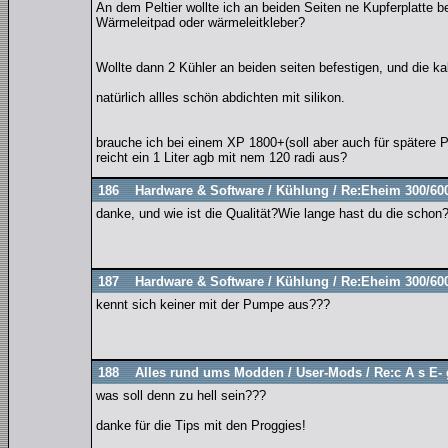
An dem Peltier wollte ich an beiden Seiten ne Kupferplatte 
Wärmeleitpad oder wärmeleitkleber?
Wollte dann 2 Kühler an beiden seiten befestigen, und die kal
natürlich allles schön abdichten mit silikon.
brauche ich bei einem XP 1800+(soll aber auch für spätere P
reicht ein 1 Liter agb mit nem 120 radi aus?
186
Hardware & Software
/
Kühlung
/
Re:Eheim 300/60
danke, und wie ist die Qualität?Wie lange hast du die schon?
187
Hardware & Software
/
Kühlung
/
Re:Eheim 300/60
kennt sich keiner mit der Pumpe aus???
188
Alles rund ums Modden
/
User-Mods
/
Re:c A s E- 
was soll denn zu hell sein???
danke für die Tips mit den Proggies!