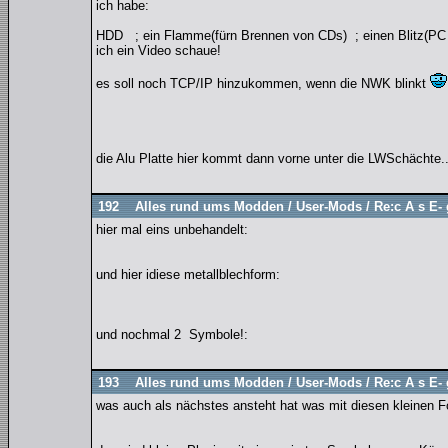
ich habe:
HDD ; ein Flamme(fürn Brennen von CDs) ; einen Blitz(PC 
ich ein Video schaue!
es soll noch TCP/IP hinzukommen, wenn die NWK blinkt
die Alu Platte hier kommt dann vorne unter die LWSchächte..
192
Alles rund ums Modden
/
User-Mods
/
Re:c A s E- 
hier mal eins unbehandelt:
und hier idiese metallblechform:
und nochmal 2 Symbole!:
193
Alles rund ums Modden
/
User-Mods
/
Re:c A s E- 
was auch als nächstes ansteht hat was mit diesen kleinen F