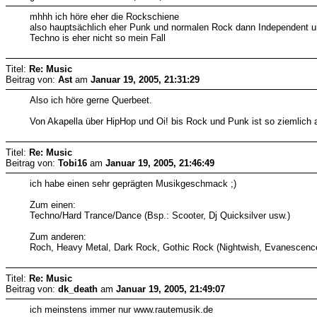
mhhh ich höre eher die Rockschiene
also hauptsächlich eher Punk und normalen Rock dann Independent u
Techno is eher nicht so mein Fall
Titel:
Re: Music
Beitrag von:
Ast
am
Januar 19, 2005, 21:31:29
Also ich höre gerne Querbeet.
Von Akapella über HipHop und Oi! bis Rock und Punk ist so ziemlich al
Titel:
Re: Music
Beitrag von:
Tobi16
am
Januar 19, 2005, 21:46:49
ich habe einen sehr geprägten Musikgeschmack ;)
Zum einen:
Techno/Hard Trance/Dance (Bsp.: Scooter, Dj Quicksilver usw.)
Zum anderen:
Roch, Heavy Metal, Dark Rock, Gothic Rock (Nightwish, Evanescenc
Titel:
Re: Music
Beitrag von:
dk_death
am
Januar 19, 2005, 21:49:07
ich meinstens immer nur www.rautemusik.de