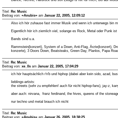
Titel:
Re: Music
Beitrag von:
=Anubis=
am
Januar 22, 2005, 12:09:12
Also ich hör zuhause fast immer Musik und wenn ich unterwegs bin m
Eigentlich hör ich ziemlich viel, solange es Rock, Metal oder Punk ist
Bands sind u.a.
Rammstein(konzert), System of a Down, Anti-Flag, Ärzte(konzert), Dro
konzerte), 3 Doors Down, Beatsteaks, Green Day, Planlos, Papa Roac
Titel:
Re: Music
Beitrag von:
xe_0s
am
Januar 22, 2005, 17:04:29
ich hör hauptsächlich r'n'b und hiphop (dabei aber kein sido, azad, bush
lieblings-artists:
the streets (sehr zu empfehlen! auch für nicht hiphop-fans), jay-z, kan
aber auch: nirvana, franz ferdinand, the hives, queens of the stoneag
nur techno und metal brauch ich nicht
Titel:
Re: Music
Beitrag von:
=Anubis=
am
Januar 26, 2005, 18:38:25