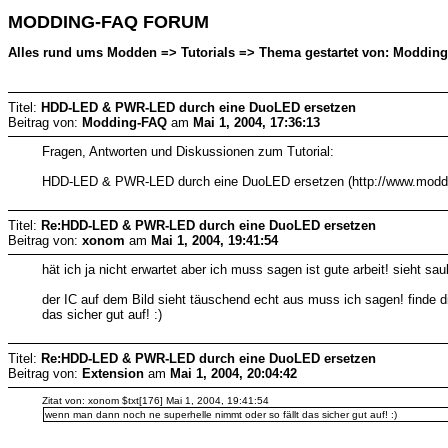
MODDING-FAQ FORUM
Alles rund ums Modden => Tutorials => Thema gestartet von: Modding
Titel:
HDD-LED & PWR-LED durch eine DuoLED ersetzen
Beitrag von:
Modding-FAQ
am
Mai 1, 2004, 17:36:13
Fragen, Antworten und Diskussionen zum Tutorial:
HDD-LED & PWR-LED durch eine DuoLED ersetzen (http://www.moddin
Titel:
Re:HDD-LED & PWR-LED durch eine DuoLED ersetzen
Beitrag von:
xonom
am
Mai 1, 2004, 19:41:54
hät ich ja nicht erwartet aber ich muss sagen ist gute arbeit! sieht sa
der IC auf dem Bild sieht täuschend echt aus muss ich sagen! finde di
das sicher gut auf! :)
Titel:
Re:HDD-LED & PWR-LED durch eine DuoLED ersetzen
Beitrag von:
Extension
am
Mai 1, 2004, 20:04:42
Zitat von: xonom $txt[176] Mai 1, 2004, 19:41:54
wenn man dann noch ne superhelle nimmt oder so fällt das sicher gut auf! :)