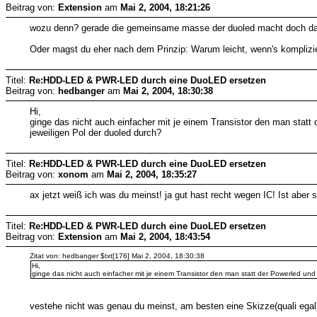
Beitrag von:
Extension
am
Mai 2, 2004, 18:21:26
wozu denn? gerade die gemeinsame masse der duoled macht doch da
Oder magst du eher nach dem Prinzip: Warum leicht, wenn's komplizie
Titel:
Re:HDD-LED & PWR-LED durch eine DuoLED ersetzen
Beitrag von:
hedbanger
am
Mai 2, 2004, 18:30:38
Hi,
ginge das nicht auch einfacher mit je einem Transistor den man statt
jeweiligen Pol der duoled durch?
Titel:
Re:HDD-LED & PWR-LED durch eine DuoLED ersetzen
Beitrag von:
xonom
am
Mai 2, 2004, 18:35:27
ax jetzt weiß ich was du meinst! ja gut hast recht wegen IC! Ist aber
Titel:
Re:HDD-LED & PWR-LED durch eine DuoLED ersetzen
Beitrag von:
Extension
am
Mai 2, 2004, 18:43:54
Zitat von: hedbanger $txt[176] Mai 2, 2004, 18:30:38
Hi,
ginge das nicht auch einfacher mit je einem Transistor den man statt der Powerled und
vestehe nicht was genau du meinst, am besten eine Skizze(quali egal