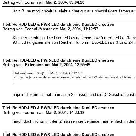
Beitrag von:
xonom
am
Mai 2, 2004, 09:04:28
ist z.B. ne möglichkeit ja! sieht sicher gut aus obwohl tigers farben a
Titel:
Re:HDD-LED & PWR-LED durch eine DuoLED ersetzen
Beitrag von:
TechnikMaster
am
Mai 2, 2004, 11:12:57
Kleine Anmerkung: Die Duo-LEDs sind keine LowCurrent-LEDs. DIe bei R
90 mcd (angaben alle von Reichelt, für 5mm Duo-LEDsals 3 bzw. 2-Pin
Titel:
Re:HDD-LED & PWR-LED durch eine DuoLED ersetzen
Beitrag von:
Extension
am
Mai 2, 2004, 12:59:45
Zitat von: xonom $txt[176] Mai 1, 2004, 20:12:13
ich dachte jetzt eher daran es so zumachen wie bei der LV2 also extrem abschleifen un
naja in diesem fall hat man auch 2 massen und die IC-Geschichte ist 
Titel:
Re:HDD-LED & PWR-LED durch eine DuoLED ersetzen
Beitrag von:
xonom
am
Mai 2, 2004, 14:33:12
mach doch nichts mit den 2 massen die verbindet man einfach in der mit
Titel:
Re:HDD-LED & PWR-LED durch eine DuoLED ersetzen