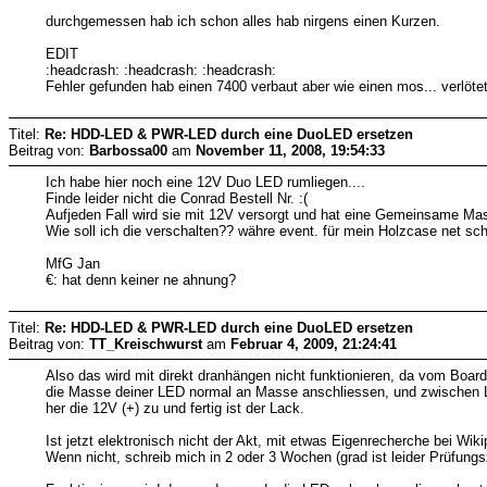
durchgemessen hab ich schon alles hab nirgens einen Kurzen.
EDIT
:headcrash: :headcrash: :headcrash:
Fehler gefunden hab einen 7400 verbaut aber wie einen mos... verlöte
Titel:
Re: HDD-LED & PWR-LED durch eine DuoLED ersetzen
Beitrag von:
Barbossa00
am
November 11, 2008, 19:54:33
Ich habe hier noch eine 12V Duo LED rumliegen....
Finde leider nicht die Conrad Bestell Nr. :(
Aufjeden Fall wird sie mit 12V versorgt und hat eine Gemeinsame Mas
Wie soll ich die verschalten?? währe event. für mein Holzcase net schl
MfG Jan
€: hat denn keiner ne ahnung?
Titel:
Re: HDD-LED & PWR-LED durch eine DuoLED ersetzen
Beitrag von:
TT_Kreischwurst
am
Februar 4, 2009, 21:24:41
Also das wird mit direkt dranhängen nicht funktionieren, da vom Boar
die Masse deiner LED normal an Masse anschliessen, und zwischen LE
her die 12V (+) zu und fertig ist der Lack.
Ist jetzt elektronisch nicht der Akt, mit etwas Eigenrecherche bei Wi
Wenn nicht, schreib mich in 2 oder 3 Wochen (grad ist leider Prüfung