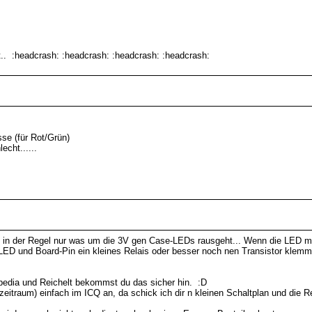
t.. :headcrash: :headcrash: :headcrash: :headcrash:
se (für Rot/Grün)
echt......
d in der Regel nur was um die 3V gen Case-LEDs rausgeht... Wenn die LED mit v
D und Board-Pin ein kleines Relais oder besser noch nen Transistor klemme
kipedia und Reichelt bekommst du das sicher hin. :D
szeitraum) einfach im ICQ an, da schick ich dir n kleinen Schaltplan und die