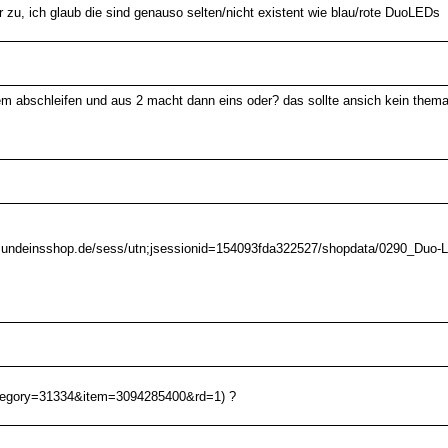
r zu, ich glaub die sind genauso selten/nicht existent wie blau/rote DuoLEDs
em abschleifen und aus 2 macht dann eins oder? das sollte ansich kein thema 
.einsundeinsshop.de/sess/utn;jsessionid=154093fda322527/shopdata/0290_Duo-L
category=31334&item=3094285400&rd=1) ?