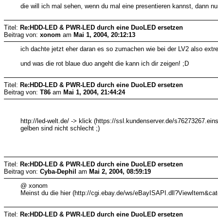
die will ich mal sehen, wenn du mal eine presentieren kannst, dann nu
Titel:
Re:HDD-LED & PWR-LED durch eine DuoLED ersetzen
Beitrag von:
xonom
am
Mai 1, 2004, 20:12:13
ich dachte jetzt eher daran es so zumachen wie bei der LV2 also extr
und was die rot blaue duo angeht die kann ich dir zeigen! ;D
Titel:
Re:HDD-LED & PWR-LED durch eine DuoLED ersetzen
Beitrag von:
T86
am
Mai 1, 2004, 21:44:24
http://led-welt.de/ -> klick (https://ssl.kundenserver.de/s76273267
gelben sind nicht schlecht ;)
Titel:
Re:HDD-LED & PWR-LED durch eine DuoLED ersetzen
Beitrag von:
Cyba-Dephil
am
Mai 2, 2004, 08:59:19
@ xonom
Meinst du die hier (http://cgi.ebay.de/ws/eBayISAPI.dll?ViewItem&
Titel:
Re:HDD-LED & PWR-LED durch eine DuoLED ersetzen