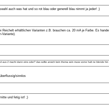
uswahl auch was hat und so rot blau oder generell blau nimmt ja jeder! ;)
eichelt erhältlichen Varianten z.B. brauchen ca. 20 mA je Farbe. Es handelt
-Variante).
d aus 2 macht dann eins oder? das sollte ansich kein thema sein muss vorne halt ne blende hin 
überflussig/sinnlos
te und fetig ist! ;)