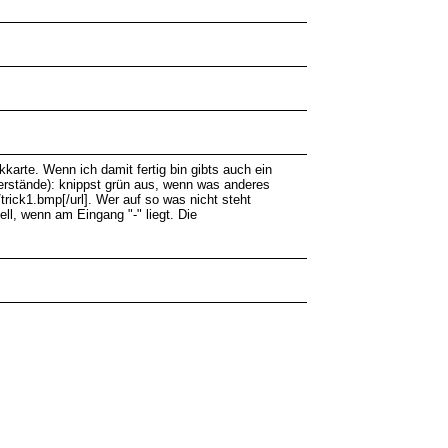
kkarte. Wenn ich damit fertig bin gibts auch ein
derstände): knippst grün aus, wenn was anderes
rick1.bmp[/url]. Wer auf so was nicht steht
ll, wenn am Eingang "-" liegt. Die