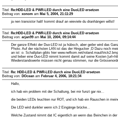
Titel:
Re:HDD-LED & PWR-LED durch eine DuoLED ersetzen
Beitrag von:
xonom
am
Mai 5, 2004, 21:11:29
ja nen transistor halt! kommt drauf an wieviele du dranhängen willst!
Titel:
Re:HDD-LED & PWR-LED durch eine DuoLED ersetzen
Beitrag von:
arjan99
am
Mai 10, 2004, 09:14:44
Der ganze Effekt der Duo-LED ist ja hübsch, aber geiler wird das Ganze
Photo. Auf der nächsten LAN ist das der Hingucker ;D Dazu noch mein
an ist :o. Schaltplan gibts hier www.nefkom.net/roland.maul/trick2.bm
und lieber eine Duo-LED nimmt kommt damit auf seine Kosten [url=htt
Wiederstandswerte müssen nicht genau stimmen, nur die Grössenord
Titel:
Re: HDD-LED & PWR-LED durch eine DuoLED ersetzen
Beitrag von:
DOcean
am
Februar 4, 2006, 18:21:34
Hallo,
ich hab ein problem mit der Schaltung, bei mir funzt gar nix...
die beiden LEDs leuchten nur ROT, und ich hab ein Rauschen in mei
Die LED wird dunkler wenn ich 2 Eingänge brücke...
Welche Zustand nimmt dat IC eigentlich an wenn das Beinchen in der