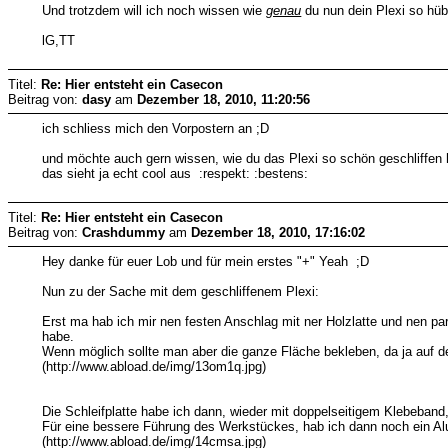
Und trotzdem will ich noch wissen wie
genau
du nun dein Plexi so hüb
lG,TT
Titel:
Re: Hier entsteht ein Casecon
Beitrag von:
dasy
am
Dezember 18, 2010, 11:20:56
ich schliess mich den Vorpostern an ;D
und möchte auch gern wissen, wie du das Plexi so schön geschliffen 
das sieht ja echt cool aus :respekt: :bestens:
Titel:
Re: Hier entsteht ein Casecon
Beitrag von:
Crashdummy
am
Dezember 18, 2010, 17:16:02
Hey danke für euer Lob und für mein erstes "+" Yeah ;D
Nun zu der Sache mit dem geschliffenem Plexi:
Erst ma hab ich mir nen festen Anschlag mit ner Holzlatte und nen pa
habe.
Wenn möglich sollte man aber die ganze Fläche bekleben, da ja auf de
(http://www.abload.de/img/13om1q.jpg)
Die Schleifplatte habe ich dann, wieder mit doppelseitigem Klebeband,
Für eine bessere Führung des Werkstückes, hab ich dann noch ein Alu
(http://www.abload.de/img/14cmsa.jpg)