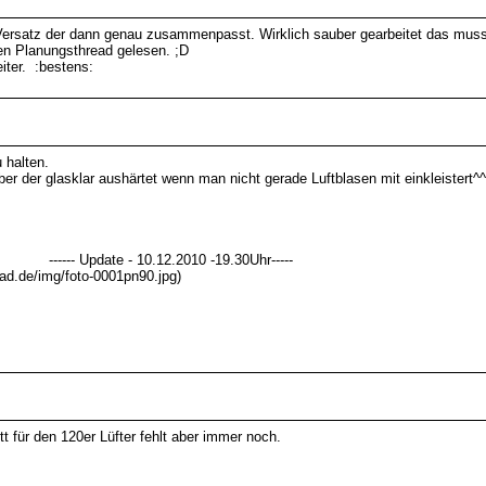
 Versatz der dann genau zusammenpasst. Wirklich sauber gearbeitet das mus
zen Planungsthread gelesen. ;D
eiter. :bestens:
 halten.
ber der glasklar aushärtet wenn man nicht gerade Luftblasen mit einkleistert^
------ Update - 10.12.2010 -19.30Uhr-----
oad.de/img/foto-0001pn90.jpg)
tt für den 120er Lüfter fehlt aber immer noch.