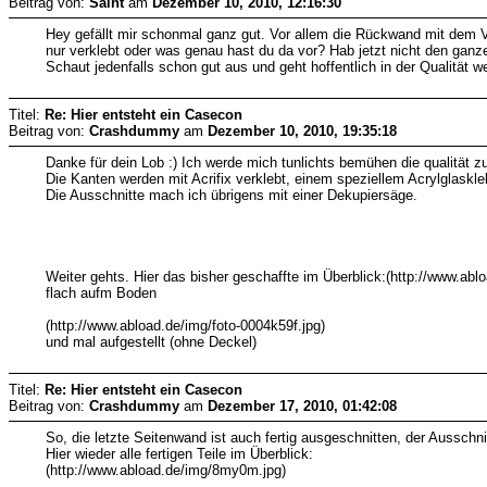
Beitrag von:
Saint
am
Dezember 10, 2010, 12:16:30
Hey gefällt mir schonmal ganz gut. Vor allem die Rückwand mit dem
nur verklebt oder was genau hast du da vor? Hab jetzt nicht den gan
Schaut jedenfalls schon gut aus und geht hoffentlich in der Qualität w
Titel:
Re: Hier entsteht ein Casecon
Beitrag von:
Crashdummy
am
Dezember 10, 2010, 19:35:18
Danke für dein Lob :) Ich werde mich tunlichts bemühen die qualität zu
Die Kanten werden mit Acrifix verklebt, einem speziellem Acrylglaskle
Die Ausschnitte mach ich übrigens mit einer Dekupiersäge.
Weiter gehts. Hier das bisher geschaffte im Überblick:(http://www.abl
flach aufm Boden
(http://www.abload.de/img/foto-0004k59f.jpg)
und mal aufgestellt (ohne Deckel)
Titel:
Re: Hier entsteht ein Casecon
Beitrag von:
Crashdummy
am
Dezember 17, 2010, 01:42:08
So, die letzte Seitenwand ist auch fertig ausgeschnitten, der Ausschni
Hier wieder alle fertigen Teile im Überblick:
(http://www.abload.de/img/8my0m.jpg)