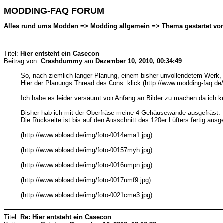
MODDING-FAQ FORUM
Alles rund ums Modden => Modding allgemein => Thema gestartet vo
Titel:
Hier entsteht ein Casecon
Beitrag von:
Crashdummy
am
Dezember 10, 2010, 00:34:49
So, nach ziemlich langer Planung, einem bisher unvollendetem Werk,
Hier der Planungs Thread des Cons: klick (http://www.modding-faq.d
Ich habe es leider versäumt von Anfang an Bilder zu machen da ich kei
Bisher hab ich mit der Oberfräse meine 4 Gehäusewände ausgefräst.
Die Rückseite ist bis auf den Ausschnitt des 120er Lüfters fertig ausg
(http://www.abload.de/img/foto-0014ema1.jpg)
(http://www.abload.de/img/foto-00157myh.jpg)
(http://www.abload.de/img/foto-0016umpn.jpg)
(http://www.abload.de/img/foto-0017umf9.jpg)
(http://www.abload.de/img/foto-0021cme3.jpg)
Titel:
Re: Hier entsteht ein Casecon