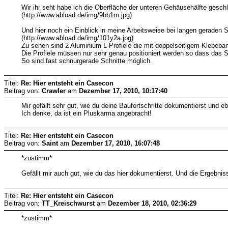
Wir ihr seht habe ich die Oberfläche der unteren Gehäusehälfte geschl
(http://www.abload.de/img/9bb1m.jpg)
Und hier noch ein Einblick in meine Arbeitsweise bei langen geraden 
(http://www.abload.de/img/101y2a.jpg)
Zu sehen sind 2 Aluminium L-Profiele die mit doppelseitigem Klebeba
Die Profiele müssen nur sehr genau positioniert werden so dass das S
So sind fast schnurgerade Schnitte möglich.
Titel:
Re: Hier entsteht ein Casecon
Beitrag von:
Crawler
am
Dezember 17, 2010, 10:17:40
Mir gefällt sehr gut, wie du deine Baufortschritte dokumentierst und 
Ich denke, da ist ein Pluskarma angebracht!
Titel:
Re: Hier entsteht ein Casecon
Beitrag von:
Saint
am
Dezember 17, 2010, 16:07:48
*zustimm*
Gefällt mir auch gut, wie du das hier dokumentierst. Und die Ergebni
Titel:
Re: Hier entsteht ein Casecon
Beitrag von:
TT_Kreischwurst
am
Dezember 18, 2010, 02:36:29
*zustimm*