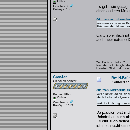
Offline
Geschlecht:
Es geht wie gesagt 
Beiträge: 153
einen anderen Motor
Zitat von: mariobrand 
wie wäre es mit einer R
Könntest den Motor dan
Ganz so einfach ist
auch über externe 
Wie Poste ich falsch?
Nachdem ich Google, die H
kreativen Titel und unde
Crawler
Re: H-Brü
Global Moderator
«
Antwort #7
Zitat von: Matzegrufti 
wenn beide kanäle an si
Karma: +8/-0
der linke kanal folgend
Offline
Geschlecht:
wobei ich eh sagen muss,
Beiträge: 1547
Da passiert erst ma
Roboterbau auch ak
Es gibt auch fertig
ich mich recht erin