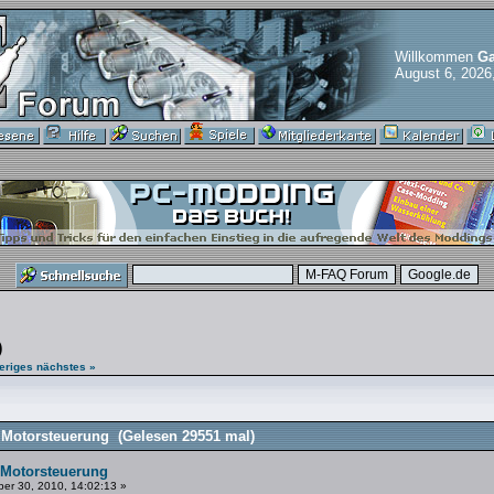
Willkommen
Ga
August 6, 2026
)
eriges
nächstes »
 Motorsteuerung (Gelesen 29551 mal)
 Motorsteuerung
er 30, 2010, 14:02:13 »