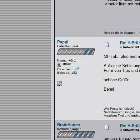
->motor liegt mit b
Heroes die in chapter I -
Pappi
Re: H-Brü
Lötkolbenfreak
«
Antwort #3
Mhh ok.. also erstm
Karma: +0/-1
Offline
Auf diese Schlatung 
Geschlecht:
Form von Tips und 
Beiträge: 153
schöne Grüße
Benni
Wie Poste ich falsch?
Nachdem ich Google, die H
kreativen Titel und unde
BrainHunter
Re: H-Brü
Kathodenjünger
«
Antwort #4
um was für nen mot