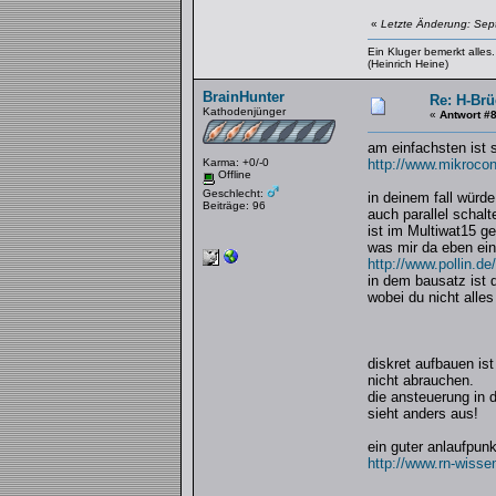
«
Letzte Änderung: Sep
Ein Kluger bemerkt alle
(Heinrich Heine)
BrainHunter
Re: H-Brü
Kathodenjünger
«
Antwort #
am einfachsten ist s
Karma: +0/-0
http://www.mikrocon
Offline
Geschlecht:
in deinem fall würd
Beiträge: 96
auch parallel schalt
ist im Multiwat15 ge
was mir da eben einf
http://www.pollin.d
in dem bausatz ist 
wobei du nicht alle
diskret aufbauen is
nicht abrauchen.
die ansteuerung in 
sieht anders aus!
ein guter anlaufpunk
http://www.rn-wisse