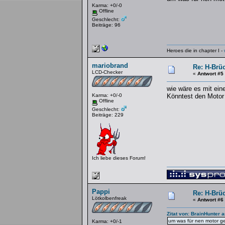
Karma: +0/-0
Offline
Geschlecht:
Beiträge: 96
Heroes die in chapter I -
mariobrand
Re: H-Brü
LCD-Checker
«
Antwort #5
wie wäre es mit ein
Karma: +0/-0
Könntest den Motor
Offline
Geschlecht:
Beiträge: 229
Ich liebe dieses Forum!
Pappi
Re: H-Brü
Lötkolbenfreak
«
Antwort #6
Zitat von: BrainHunter 
um was für nen motor g
Karma: +0/-1