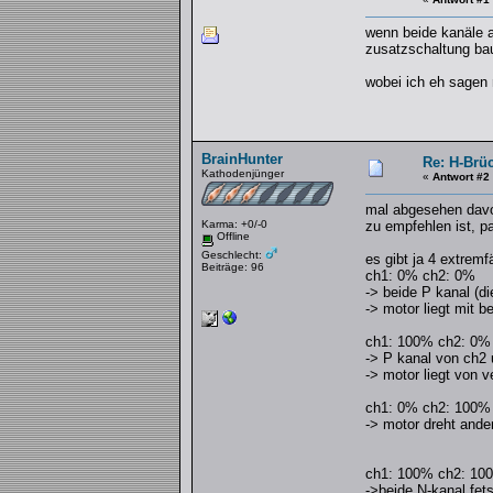
wenn beide kanäle a
zusatzschaltung bau
wobei ich eh sagen 
BrainHunter
Re: H-Brü
Kathodenjünger
«
Antwort #2
mal abgesehen davon
Karma: +0/-0
zu empfehlen ist, p
Offline
Geschlecht:
es gibt ja 4 extremfä
Beiträge: 96
ch1: 0% ch2: 0%
-> beide P kanal (d
-> motor liegt mit
ch1: 100% ch2: 0%
-> P kanal von ch2 
-> motor liegt von 
ch1: 0% ch2: 100%
-> motor dreht ande
ch1: 100% ch2: 10
->beide N-kanal fet