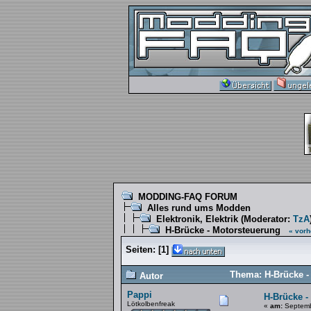
MODDING-FAQ FORUM
Alles rund ums Modden
Elektronik, Elektrik
(Moderator:
TzA
H-Brücke - Motorsteuerung
« vorh
Seiten:
[
1
]
Thema: H-Brücke -
Autor
Pappi
H-Brücke -
Lötkolbenfreak
«
am:
Septemb