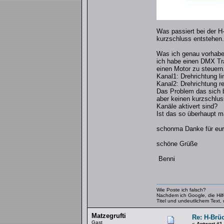
Was passiert bei der H
kurzschluss entstehen.
Was ich genau vorhabe
ich habe einen DMX Tr
einen Motor zu steuern
Kanal1: Drehrichtung li
Kanal2: Drehrichtung r
Das Problem das sich b
aber keinen kurzschlus
Kanäle aktivert sind?
Ist das so überhaupt 
schonma Danke für eure
schöne Grüße
Benni
Wie Poste ich falsch?
Nachdem ich Google, die Hilfe
Titel und undeutlichem Text,
Matzegrufti
Re: H-Brü
Gast
«
Antwort #1