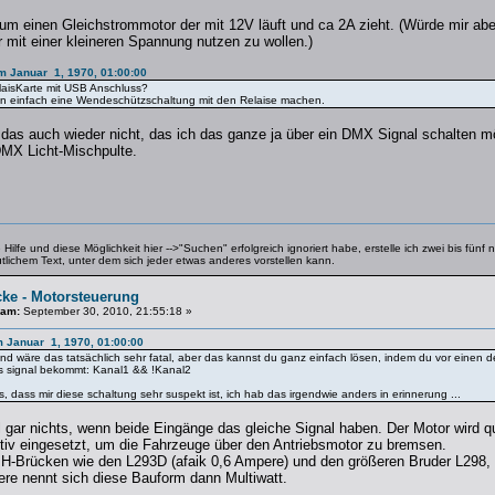
um einen Gleichstrommotor der mit 12V läuft und ca 2A zieht. (Würde mir abe
 mit einer kleineren Spannung nutzen zu wollen.)
am Januar 1, 1970, 01:00:00
elaisKarte mit USB Anschluss?
n einfach eine Wendeschützschaltung mit den Relaise machen.
 das auch wieder nicht, das ich das ganze ja über ein DMX Signal schalten 
DMX Licht-Mischpulte.
ilfe und diese Möglichkeit hier -->"Suchen" erfolgreich ignoriert habe, erstelle ich zwei bis fün
utlichem Text, unter dem sich jeder etwas anderes vorstellen kann.
cke - Motorsteuerung
 am:
September 30, 2010, 21:55:18 »
am Januar 1, 1970, 01:00:00
nd wäre das tatsächlich sehr fatal, aber das kannst du ganz einfach lösen, indem du vor einen d
es signal bekommt: Kanal1 && !Kanal2
 dass mir diese schaltung sehr suspekt ist, ich hab das irgendwie anders in erinnerung ...
l gar nichts, wenn beide Eingänge das gleiche Signal haben. Der Motor wird q
tiv eingesetzt, um die Fahrzeuge über den Antriebsmotor zu bremsen.
e H-Brücken wie den L293D (afaik 0,6 Ampere) und den größeren Bruder L298
nere nennt sich diese Bauform dann Multiwatt.