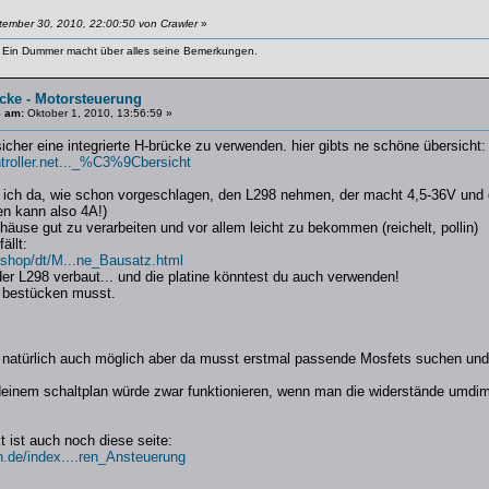
tember 30, 2010, 22:00:50 von Crawler
»
s. Ein Dummer macht über alles seine Bemerkungen.
cke - Motorsteuerung
8 am:
Oktober 1, 2010, 13:56:59 »
icher eine integrierte H-brücke zu verwenden. hier gibts ne schöne übersicht:
troller.net..._%C3%9Cbersicht
e ich da, wie schon vorgeschlagen, den L298 nehmen, der macht 4,5-36V und 
en kann also 4A!)
häuse gut zu verarbeiten und vor allem leicht zu bekommen (reichelt, pollin)
ällt:
e/shop/dt/M...ne_Bausatz.html
der L298 verbaut... und die platine könntest du auch verwenden!
s bestücken musst.
t natürlich auch möglich aber da musst erstmal passende Mosfets suchen und d
deinem schaltplan würde zwar funktionieren, wenn man die widerstände umdim
t ist auch noch diese seite:
n.de/index....ren_Ansteuerung