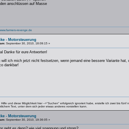
eiden anschlüssen auf Masse
www.farmers-revenge.de
cke - Motorsteuerung
 am:
September 30, 2010, 18:09:15 »
al Danke für eure Antworten!
will ich mich jetzt nicht festsetzen, wenn jemand eine bessere Variante hat, 
co dankbar!
ilfe und diese Möglichkeit hier -->"Suchen" erfolgreich ignoriert habe, erstelle ich zwei bis fün
utlichem Text, unter dem sich jeder etwas anderes vorstellen kann.
cke - Motorsteuerung
 am:
September 30, 2010, 19:36:05 »
or geht es denn? wie viel spannung und strom?