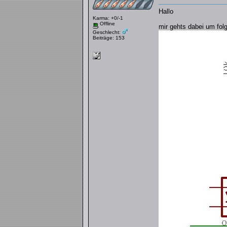
Hallo
Karma: +0/-1
Offline
mir gehts dabei um fol
Geschlecht:
Beiträge: 153