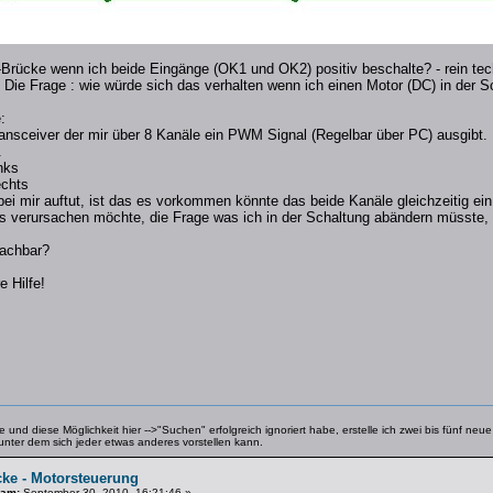
-Brücke wenn ich beide Eingänge (OK1 und OK2) positiv beschalte? - rein te
 Die Frage : wie würde sich das verhalten wenn ich einen Motor (DC) in der
:
ansceiver der mir über 8 Kanäle ein PWM Signal (Regelbar über PC) ausgibt
.
nks
echts
ei mir auftut, ist das es vorkommen könnte das beide Kanäle gleichzeitig 
s verursachen möchte, die Frage was ich in der Schaltung abändern müsste, d
machbar?
 Hilfe!
 und diese Möglichkeit hier -->"Suchen" erfolgreich ignoriert habe, erstelle ich zwei bis fünf ne
 unter dem sich jeder etwas anderes vorstellen kann.
cke - Motorsteuerung
 am:
September 30, 2010, 16:21:46 »