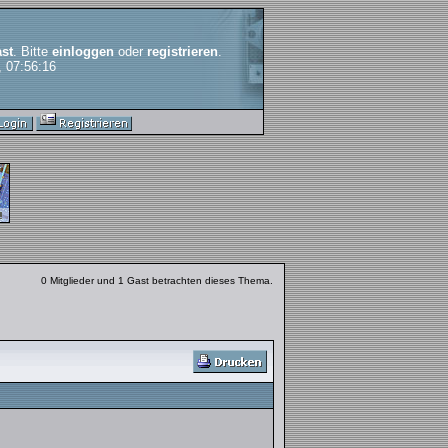
st
. Bitte
einloggen
oder
registrieren
.
, 07:56:16
0 Mitglieder und 1 Gast betrachten dieses Thema.