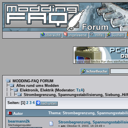
MODDING-FAQ FORUM
Alles rund ums Modden
Elektronik, Elektrik
(Moderator:
TzA
)
Strombegrenzung, Spannungsstabilisierung, Siebung..Hilfe
Seiten:
[
1
]
2
3
4
Thema: Strombegrenzung, Spannungsstabilisi
Autor
bearmann2k
Strombegrenzung, Spannungsstabilisier
Stichsägenquäler
«
am:
Oktober 9, 2003, 16:19:49 »