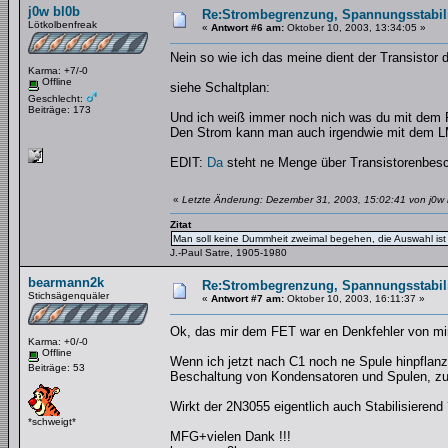
j0w bl0b
Re:Strombegrenzung, Spannungsstabilis
Lötkolbenfreak
«
Antwort #6 am:
Oktober 10, 2003, 13:34:05 »
Nein so wie ich das meine dient der Transistor 
Karma: +7/-0
Offline
siehe Schaltplan:
Geschlecht:
Beiträge: 173
Und ich weiß immer noch nich was du mit dem F
Den Strom kann man auch irgendwie mit dem LM 
EDIT:
Da
steht ne Menge über Transistorenbesc
«
Letzte Änderung: Dezember 31, 2003, 15:02:41 von j0w 
Zitat
Man soll keine Dummheit zweimal begehen, die Auswahl ist 
J.-Paul Satre, 1905-1980
bearmann2k
Re:Strombegrenzung, Spannungsstabilis
Stichsägenquäler
«
Antwort #7 am:
Oktober 10, 2003, 16:11:37 »
Ok, das mir dem FET war en Denkfehler von mir.
Karma: +0/-0
Offline
Wenn ich jetzt nach C1 noch ne Spule hinpflanzt
Beiträge: 53
Beschaltung von Kondensatoren und Spulen, z
Wirkt der 2N3055 eigentlich auch Stabilisierend
*schweigt*
MFG+vielen Dank !!!