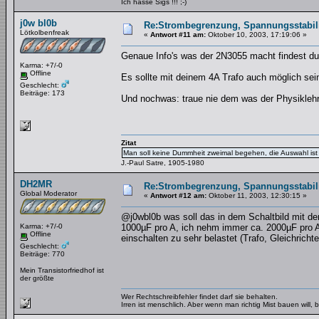
Ich hasse Sigs !!! ;-)
j0w bl0b
Re:Strombegrenzung, Spannungsstabilis
Lötkolbenfreak
«
Antwort #11 am:
Oktober 10, 2003, 17:19:06 »
Genaue Info's was der 2N3055 macht findest du 
Karma: +7/-0
Offline
Es sollte mit deinem 4A Trafo auch möglich sein
Geschlecht:
Beiträge: 173
Und nochwas: traue nie dem was der Physiklehr
Zitat
Man soll keine Dummheit zweimal begehen, die Auswahl ist 
J.-Paul Satre, 1905-1980
DH2MR
Re:Strombegrenzung, Spannungsstabilis
Global Moderator
«
Antwort #12 am:
Oktober 11, 2003, 12:30:15 »
@j0wbl0b was soll das in dem Schaltbild mit de
Karma: +7/-0
1000µF pro A, ich nehm immer ca. 2000µF pro A
Offline
einschalten zu sehr belastet (Trafo, Gleichrich
Geschlecht:
Beiträge: 770
Mein Transistorfriedhof ist
der größte
Wer Rechtschreibfehler findet darf sie behalten.
Irren ist menschlich. Aber wenn man richtig Mist bauen will