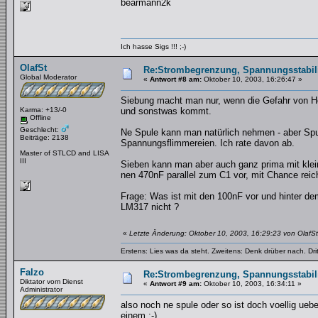
bearmann2k
Ich hasse Sigs !!! ;-)
OlafSt
Re:Strombegrenzung, Spannungsstabilis
Global Moderator
«
Antwort #8 am:
Oktober 10, 2003, 16:26:47 »
Siebung macht man nur, wenn die Gefahr von H
Karma: +13/-0
und sonstwas kommt.
Offline
Geschlecht:
Ne Spule kann man natürlich nehmen - aber Spu
Beiträge: 2138
Spannungsflimmereien. Ich rate davon ab.
Master of STLCD and LISA
III
Sieben kann man aber auch ganz prima mit klei
nen 470nF parallel zum C1 vor, mit Chance reic
Frage: Was ist mit den 100nF vor und hinter d
LM317 nicht ?
«
Letzte Änderung: Oktober 10, 2003, 16:29:23 von OlafSt
Erstens: Lies was da steht. Zweitens: Denk drüber nach. Dri
Falzo
Re:Strombegrenzung, Spannungsstabilis
Diktator vom Dienst
«
Antwort #9 am:
Oktober 10, 2003, 16:34:11 »
Administrator
also noch ne spule oder so ist doch voellig ueb
einem ;-)