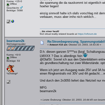
Karma: +15/-0
die spannung die da rauskommt ist eigentlich wi
Offline
hoeher liegen!
Geschlecht:
Beiträge: 5088
einzig sinnvoll halte ich olafs vorschlag mit 
verbauen, muss aber imho nich wirklich...
...bis einer heult!
find virtual reality related boards at
https://vrforum.de
bearmann2k
Re:Strombegrenzung, Spannungsstabilis
Stichsägenquäler
«
Antwort #10 am:
Oktober 10, 2003, 16:43:30 »
D.h. diesen ganzen S****ss (bzgl. Schaltungsauf
Karma: +0/-0
LMXXX ? Das is allerdings fein
Offline
@OlafSt: Soviel ich aus den Datenblättern ent
Beiträge: 53
als grundbeschaltung nur zwei Widerstände. opt
Wenn ich jetzt am Ausgang reale 25V und 3A ha
einen Ringkerntrafo mit 30V und 4A gedacht....r
*schweigt*
Und durch den 2n3055 liefert das Netzteil nur 
MFG
bearmann2k
«
Letzte Änderung: Oktober 10, 2003, 16:44:45 von bear