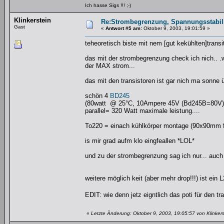
Ich hasse Sigs !!! ;-)
Klinkerstein
Re:Strombegrenzung, Spannungsstabilis
Gast
«
Antwort #5 am:
Oktober 9, 2003, 19:01:59 »
teheoretisch biste mit nem [gut kekühlten]trans
das mit der strombegrenzung check ich nich.. .
der MAX strom...
das mit den transistoren ist gar nich ma sonne ü
schön 4
BD245
(80watt @ 25°C, 10Ampere 45V (Bd245B=80V)
parallel= 320 Watt maximale leistung....
To220 = einach kühlkörper montage (90x90mm fl
is mir grad aufm klo eingfeallen *LOL*
und zu der strombegrenzung sag ich nur... auch 
weitere möglich keit (aber mehr drop!!!) ist ein
EDIT: wie denn jetz eigntlich das poti für den
«
Letzte Änderung: Oktober 9, 2003, 19:05:57 von Klinkers