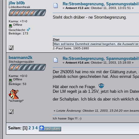
j0w bl0b
Re:Strombegrenzung, Spannungsstabilis
Lötkolbenfreak
«
Antwort #13 am:
Oktober 11, 2003, 13:01:51 »
Steht doch drüber - ne Strombegrenzung.
Karma: +7/-0
Offline
Geschlecht:
Beiträge: 173
Zitat
Man soll keine Dummheit zweimal begehen, die Auswahl ist 
J.-Paul Satre, 1905-1980
bearmann2k
Re:Strombegrenzung, Spannungsstabilis
Stichsägenquäler
«
Antwort #14 am:
Oktober 11, 2003, 15:18:00 »
Der 2N3055 hat imo nix mit der Glättung zutun
Karma: +0/-0
jowblob schon geschrieben hat. Also einmal S
Offline
Beiträge: 53
Hät aber noch ne Frage.
Der LM regelt ja ab 1.25V, jetzt hab ich im Dat
der Schaltplan. Ich blick da aber nich wirklich
*schweigt*
«
Letzte Änderung: Oktober 11, 2003, 15:24:20 von bear
Ich hasse Sigs !!! ;-)
Seiten:
[
1
]
2
3
4