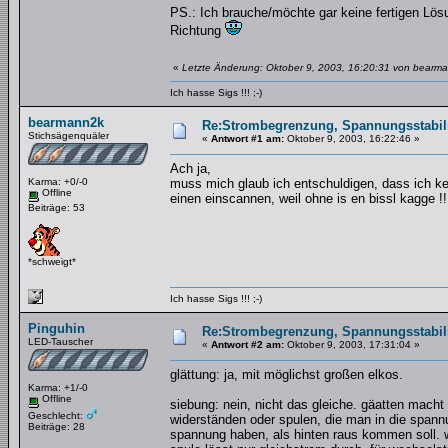
PS.: Ich brauche/möchte gar keine fertigen Lösu
Richtung
«
Letzte Änderung: Oktober 9, 2003, 16:20:31 von bearm
Ich hasse Sigs !!! ;-)
bearmann2k
Re:Strombegrenzung, Spannungsstabilis
Stichsägenquäler
«
Antwort #1 am:
Oktober 9, 2003, 16:22:46 »
Ach ja,
Karma: +0/-0
muss mich glaub ich entschuldigen, dass ich kein
Offline
einen einscannen, weil ohne is en bissl kagge !!
Beiträge: 53
*schweigt*
Ich hasse Sigs !!! ;-)
Pinguhin
Re:Strombegrenzung, Spannungsstabilis
LED-Tauscher
«
Antwort #2 am:
Oktober 9, 2003, 17:31:04 »
glättung: ja, mit möglichst großen elkos.
Karma: +1/-0
Offline
siebung: nein, nicht das gleiche. gäatten macht
Geschlecht:
widerständen oder spulen, die man in die spann
Beiträge: 28
spannung haben, als hinten raus kommen soll. w