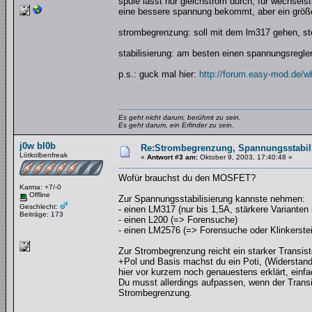
spule lässt nur gleichstrom durch, für wechsel
eine bessere spannung bekommt, aber ein größe
strombegrenzung: soll mit dem lm317 gehen, ste
stabilisierung: am besten einen spannungsregler
p.s.: guck mal hier:
http://forum.easy-mod.de/w
Es geht nicht darum, berühmt zu sein.
Es geht darum, ein Erfinder zu sein.
j0w bl0b
Re:Strombegrenzung, Spannungsstabilis
Lötkolbenfreak
«
Antwort #3 am:
Oktober 9, 2003, 17:40:48 »
Wofür brauchst du den MOSFET?
Karma: +7/-0
Offline
Zur Spannungsstabilisierung kannste nehmen:
Geschlecht:
- einen LM317 (nur bis 1,5A, stärkere Variante
Beiträge: 173
- einen L200 (=> Forensuche)
- einen LM2576 (=> Forensuche oder Klinkerstein 
Zur Strombegrenzung reicht ein starker Transist
+Pol und Basis machst du ein Poti, (Widerstan
hier vor kurzem noch genauestens erklärt, einfa
Du musst allerdings aufpassen, wenn der Transi
Strombegrenzung.