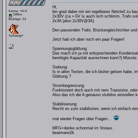
Hi,
Karma: +0/-0
bin grad dabei mir ein regelbares Netzteil zu b
Offline
2x30V (ca +-5V is auch nich schlimm, Trafo soll
Beiträge: 53
2x3A (also 2x30V@3A)
Den passenden Trafo, Brückengleichrichter und 
*schweigt*
Jetzt hab ich aber noch ein paar Fragen!
Spannungsglättung:
Das mach ich ja mit entsprechenden Kondensato
benötigte Kapazität ausrechnen kann?) Müsste 
Siebung:
Is in allen Texten, die ich bisher gelsen habe, 
Glättung ?
Strombegrenzung:
Funktioniert doch auch mit nem Transistor, oder
Also das ich die A genauso stufelos einstellen k
Stabilisierung:
Reicht es zum stabilisiren, wenn ich einfach ei
mal wieder Fragen über Fragen...
MFG+danke schonmal im Voraus.
bearmann2k