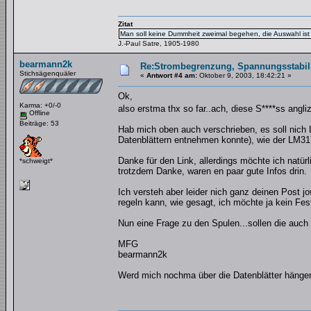
Zitat
Man soll keine Dummheit zweimal begehen, die Auswahl ist 
J.-Paul Satre, 1905-1980
bearmann2k
Re:Strombegrenzung, Spannungsstabilis
Stichsägenquäler
«
Antwort #4 am:
Oktober 9, 2003, 18:42:21 »
Ok,
Karma: +0/-0
also erstma thx so far..ach, diese S****ss ang
Offline
Beiträge: 53
Hab mich oben auch verschrieben, es soll nich
Datenblättern entnehmen konnte), wie der LM317,
Danke für den Link, allerdings möchte ich nat
*schweigt*
trotzdem Danke, waren en paar gute Infos drin.
Ich versteh aber leider nich ganz deinen Post 
regeln kann, wie gesagt, ich möchte ja kein Fe
Nun eine Frage zu den Spulen...sollen die auch
MFG
bearmann2k
Werd mich nochma über die Datenblätter hänge