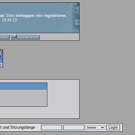
st
. Bitte
einloggen
oder
registrieren
.
, 19:44:10
ort und Sitzungslänge